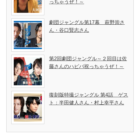
っちゃうぜ！～
劇団ジャングル第17幕 萩野崇さ
ん・谷口賢志さん
第2回劇団ジャングル～２回目は佐
藤さんのハピバ祝っちゃうぜ！～
復刻版特撮ジャングル 第4話 ゲス
ト：半田健人さん・村上幸平さん