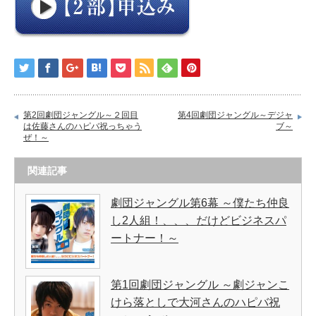
第2回劇団ジャングル～２回目
第4回劇団ジャングル～デジャ
は佐藤さんのハピバ祝っちゃう
ブ～
ぜ！～
関連記事
劇団ジャングル第6幕 ～僕たち仲良
し2人組！、、、だけどビジネスパ
ートナー！～
第1回劇団ジャングル ～劇ジャンこ
けら落としで大河さんのハピバ祝