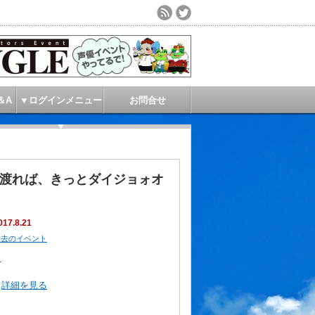
＆A
▼ログインメニュー
お問合せ
▼
を渡れば、きっとダイジョォオ
017.8.21
過去のイベント
…
詳細を見る