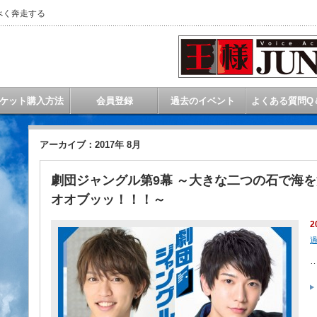
べく奔走する
ケット購入方法
会員登録
過去のイベント
よくある質問Q
アーカイブ：2017年 8月
劇団ジャングル第9幕 ～大きな二つの石で海
オオブッッ！！！～
2